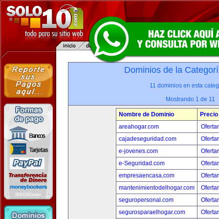
Dominios de la Categorí
11 dominios en esta categ
Mostrando 1 de 11
Nombre de Dominio
Precio
areahogar.com
Oferta
cajadeseguridad.com
Oferta
e-jovenes.com
Oferta
e-Seguridad.com
Oferta
empresaencasa.com
Oferta
mantenimientodelhogar.com
Oferta
seguropersonal.com
Oferta
segurosparaelhogar.com
Oferta