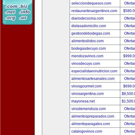
selecciondequesos.com
Oferta
restaurantesargentinos.com
$580.
diariodecocina.com
Oferta
dietasadomicilio.com
Oferta
gestiondebodegas.com
Oferta
alimentoslistos.com
Oferta
bodegasdecuyo.com
Oferta
mendozavinos.com
$999.
vinosdecuyo.com
Oferta
especialistaennutricion.com
Oferta
alimentosartesanales.com
Oferta
vinosgourmet.com
$699.
vinosargentina.com
$8,500
mayonesa.net
$1,500
vinodemendoza.com
Oferta
alimentospreparados.com
Oferta
alimentoparagatos.com
Oferta
catalogovinos.com
Oferta