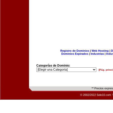
Registro de Dominios
|
Web Hosting
|
D
Dominios Expirados
|
Industrias
|
Indu
Categorías de Dominio:
[Pág. princi
** Precios expre
© 2002/2022 Solo10.com