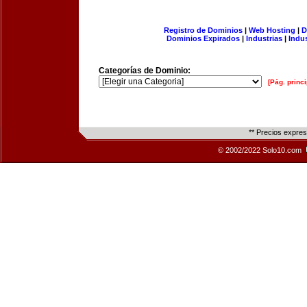
Registro de Dominios
|
Web Hosting
|
D
Dominios Expirados
|
Industrias
|
Indu
Categorías de Dominio:
[Pág. princi
** Precios expre
© 2002/2022 Solo10.com