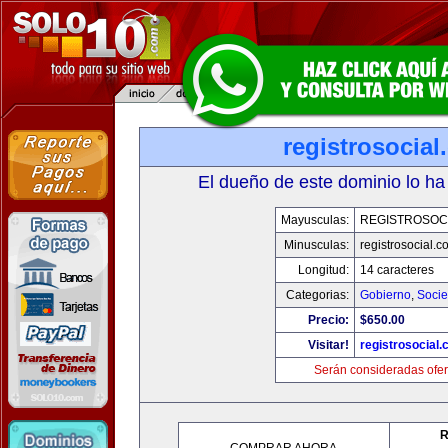
registrosocia
El dueño de este dominio lo ha
Mayusculas:
REGISTROSOC
Minusculas:
registrosocial.c
Longitud:
14 caracteres
Categorias:
Gobierno
,
Soci
Precio:
$650.00
Visitar!
registrosocial
Serán consideradas ofer
R