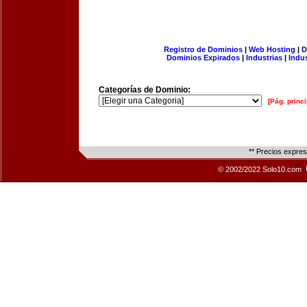
Registro de Dominios
|
Web Hosting
|
D
Dominios Expirados
|
Industrias
|
Indu
Categorías de Dominio:
[Pág. princi
** Precios expre
© 2002/2022 Solo10.com