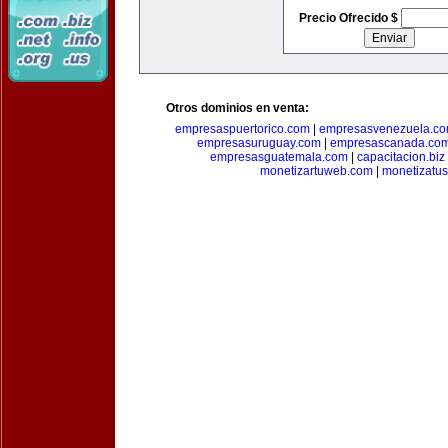
Precio Ofrecido $
Otros dominios en venta:
empresaspuertorico.com
|
empresasvenezuela.c
empresasuruguay.com
|
empresascanada.co
empresasguatemala.com
|
capacitacion.biz
monetizartuweb.com
|
monetizatus