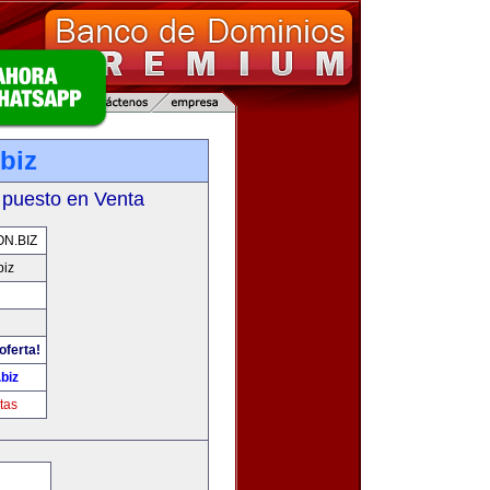
biz
 puesto en Venta
N.BIZ
biz
oferta!
biz
tas