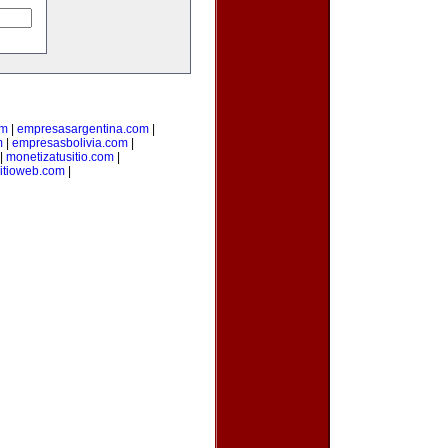
om
|
empresasargentina.com
|
m
|
empresasbolivia.com
|
|
monetizatusitio.com
|
itioweb.com
|