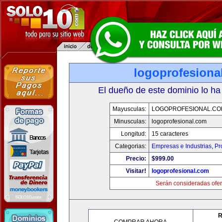
logoprofesiona
El dueño de este dominio lo ha
Mayusculas:
LOGOPROFESIONAL.CO
Minusculas:
logoprofesional.com
Longitud:
15 caracteres
Categorias:
Empresas e Industrias
,
Pr
Precio:
$999.00
Visitar!
logoprofesional.com
Serán consideradas ofer
R