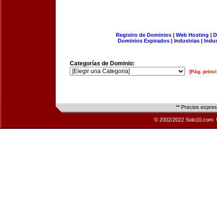
Registro de Dominios
|
Web Hosting
|
D
Dominios Expirados
|
Industrias
|
Indu
Categorías de Dominio:
[Pág. princi
** Precios expre
© 2002/2022 Solo10.com