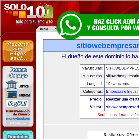
sitiowebempresar
El dueño de este dominio lo ha
Mayusculas:
SITIOWEBEMPRES
Minusculas:
sitiowebempresaria
Longitud:
19 caracteres
Categorias:
Empresas e Industr
Precio:
Realizar una oferta
Visitar!
sitiowebempresari
Serán consideradas ofer
Realizar una Oferta