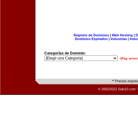
Registro de Dominios
|
Web Hosting
|
D
Dominios Expirados
|
Industrias
|
Indu
Categorías de Dominio:
[Pág. princi
** Precios expre
© 2002/2022 Solo10.com