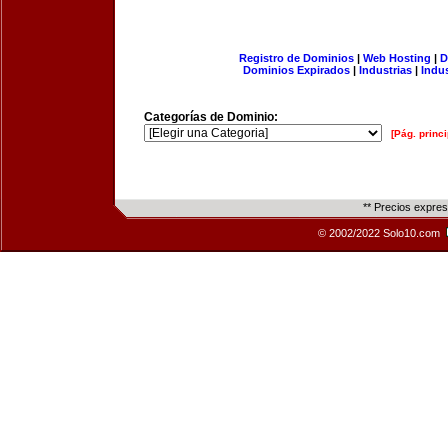
Registro de Dominios
|
Web Hosting
|
D
Dominios Expirados
|
Industrias
|
Indu
Categorías de Dominio:
[Pág. princi
** Precios expre
© 2002/2022 Solo10.com