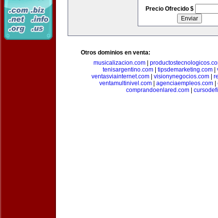
Precio Ofrecido $
Otros dominios en venta:
musicalizacion.com
|
productostecnologicos.c
tenisargentino.com
|
tipsdemarketing.com
|
ventasviainternet.com
|
visionynegocios.com
|
r
ventamultinivel.com
|
agenciaempleos.com
|
comprandoenlared.com
|
cursodef