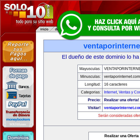
ventaporintern
El dueño de este dominio lo ha
Mayusculas:
VENTAPORINTERN
Minusculas:
ventaporinternet.com
Longitud:
16 caracteres
Categorias:
Internet
,
Ventas y Co
Precio:
Realizar una oferta!
Visitar!
ventaporinternet.c
Serán consideradas ofer
Realizar una Oferta