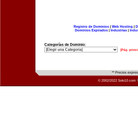
Registro de Dominios
|
Web Hosting
|
D
Dominios Expirados
|
Industrias
|
Indu
Categorías de Dominio:
[Pág. princi
** Precios expre
© 2002/2022 Solo10.com