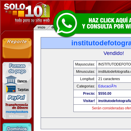
institutodefotogr
Vendido!
Mayusculas:
INSTITUTODEFOTO
Minusculas:
institutodefotografia
Longitud:
21 caracteres
Categorias:
EducaciÃ³n
Precio:
$550.00
Visitar!
institutodefotograf
Serán consideradas ofer