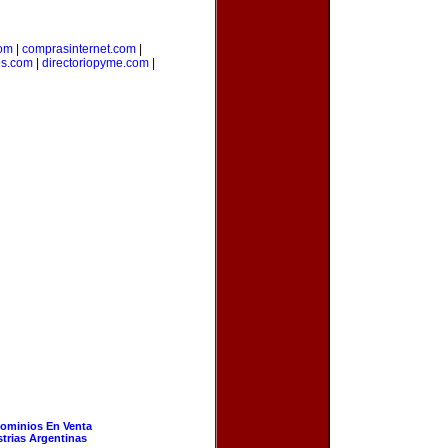
om
|
comprasinternet.com
|
es.com
|
directoriopyme.com
|
ominios En Venta
strias Argentinas