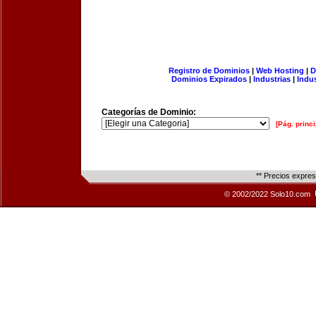
Registro de Dominios
|
Web Hosting
|
D
Dominios Expirados
|
Industrias
|
Indu
Categorías de Dominio:
[Pág. princi
** Precios expre
© 2002/2022 Solo10.com