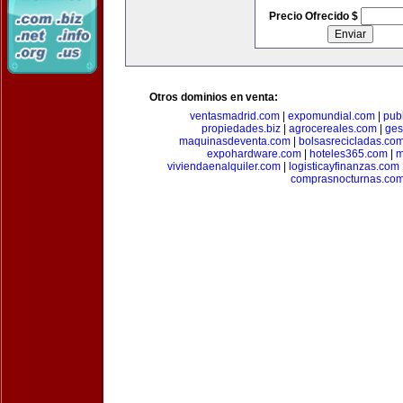
Precio Ofrecido $
Otros dominios en venta:
ventasmadrid.com
|
expomundial.com
|
pub
propiedades.biz
|
agrocereales.com
|
ges
maquinasdeventa.com
|
bolsasrecicladas.co
expohardware.com
|
hoteles365.com
|
m
viviendaenalquiler.com
|
logisticayfinanzas.com
comprasnocturnas.co