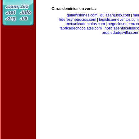
Otros dominios en venta:
guiamisiones.com
|
guiasanjusto.com
|
mer
lideresynegocios.com
|
logisticaeneventos.com
mecanicademotos.com
|
negociosenperu.
fabricadechocolates.com
|
noticiasentucelular.
propiedadesvilla.com