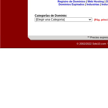
Registro de Dominios
|
Web Hosting
|
D
Dominios Expirados
|
Industrias
|
Indu
Categorías de Dominio:
[Pág. princi
** Precios expre
© 2002/2022 Solo10.com