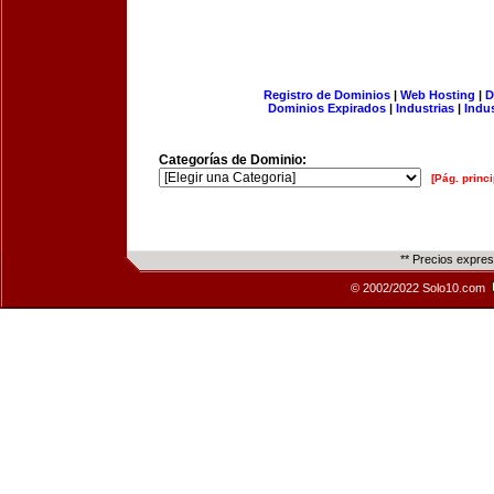
Registro de Dominios
|
Web Hosting
|
D
Dominios Expirados
|
Industrias
|
Indu
Categorías de Dominio:
[Pág. princi
** Precios expre
© 2002/2022 Solo10.com