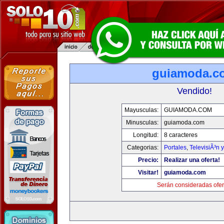
guiamoda.c
Vendido!
Mayusculas:
GUIAMODA.COM
Minusculas:
guiamoda.com
Longitud:
8 caracteres
Categorias:
Portales
,
TelevisiÃ³n 
Precio:
Realizar una oferta!
Visitar!
guiamoda.com
Serán consideradas ofer