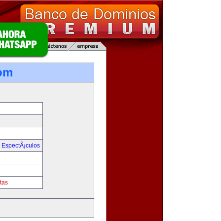
om
y EspectÃ¡culos
tas