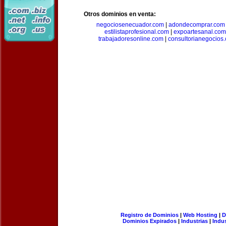
Otros dominios en venta:
negociosenecuador.com
|
adondecomprar.com
estilistaprofesional.com
|
expoartesanal.com
trabajadoresonline.com
|
consultorianegocios
Registro de Dominios
|
Web Hosting
|
D
Dominios Expirados
|
Industrias
|
Indu