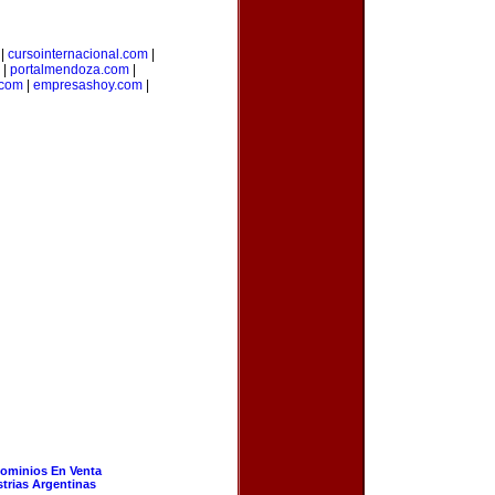
|
cursointernacional.com
|
|
portalmendoza.com
|
.com
|
empresashoy.com
|
ominios En Venta
strias Argentinas