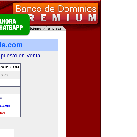
tis.com
 puesto en Venta
RATIS.COM
s.com
ta!
is.com
tas