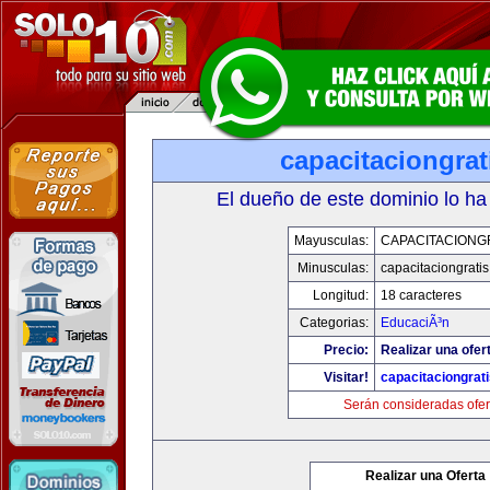
capacitaciongra
El dueño de este dominio lo ha
Mayusculas:
CAPACITACIONG
Minusculas:
capacitaciongrati
Longitud:
18 caracteres
Categorias:
EducaciÃ³n
Precio:
Realizar una ofer
Visitar!
capacitaciongrat
Serán consideradas ofer
Realizar una Oferta