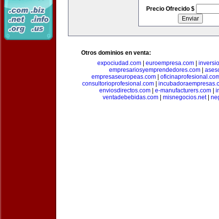
Precio Ofrecido $
Otros dominios en venta:
expociudad.com
|
euroempresa.com
|
inversi
empresariosyemprendedores.com
|
ases
empresaseuropeas.com
|
oficinaprofesional.co
consultorioprofesional.com
|
incubadoraempresas.
enviosdirectos.com
|
e-manufacturers.com
|
i
ventadebebidas.com
|
misnegocios.net
|
ne