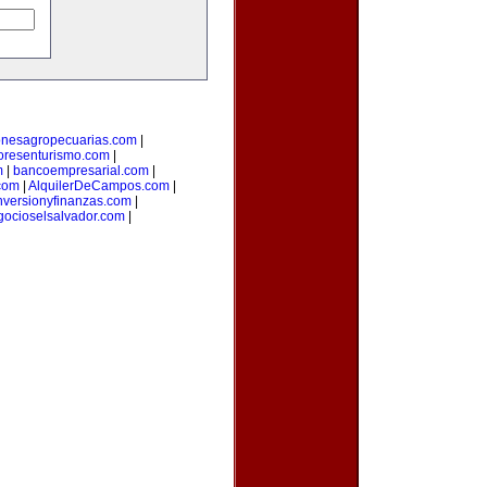
onesagropecuarias.com
|
oresenturismo.com
|
m
|
bancoempresarial.com
|
com
|
AlquilerDeCampos.com
|
nversionyfinanzas.com
|
gocioselsalvador.com
|