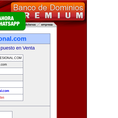
ional.com
 puesto en Venta
ESIONAL.COM
l.com
al.com
tas