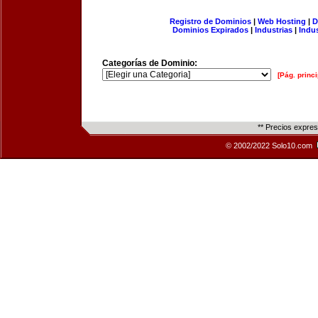
Registro de Dominios
|
Web Hosting
|
D
Dominios Expirados
|
Industrias
|
Indu
Categorías de Dominio:
[Pág. princi
** Precios expre
© 2002/2022 Solo10.com