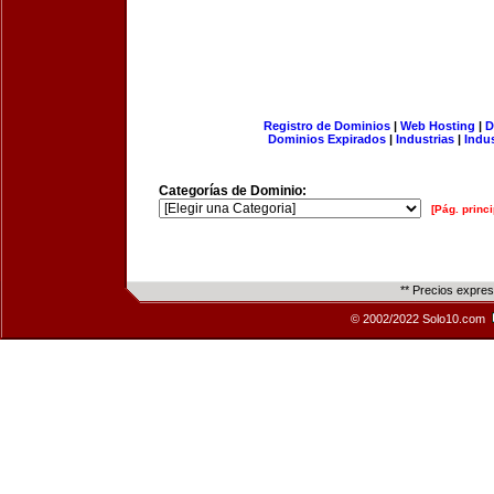
Registro de Dominios
|
Web Hosting
|
D
Dominios Expirados
|
Industrias
|
Indu
Categorías de Dominio:
[Pág. princi
** Precios expre
© 2002/2022 Solo10.com